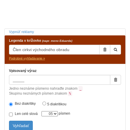
Vypnúť reklamy
Legenda v krížovke
(napr. meno Eduarda)
Podrobné vyhľadávanie »
Vpisovaný výraz
Jedno neznáme písmeno nahraďte znakom
_
Skupinu neznámych písmen znakom
%
Bez diakritiky
S diakritikou
písmen
Len celé slová
Vyhľadať