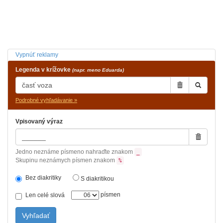
Vypnúť reklamy
Legenda v krížovke
(napr. meno Eduarda)
Podrobné vyhľadávanie »
Vpisovaný výraz
Jedno neznáme písmeno nahraďte znakom
_
Skupinu neznámych písmen znakom
%
Bez diakritiky
S diakritikou
písmen
Len celé slová
Vyhľadať