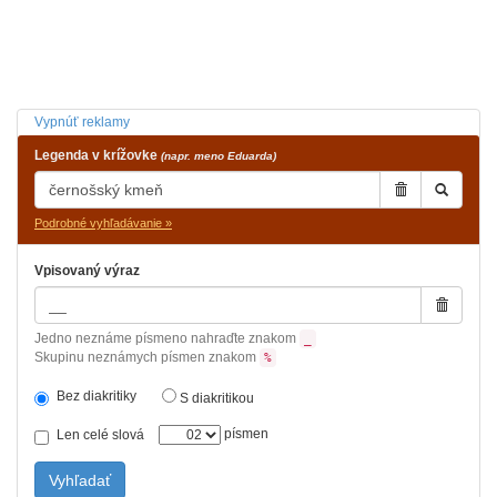
Vypnúť reklamy
Legenda v krížovke
(napr. meno Eduarda)
Podrobné vyhľadávanie »
Vpisovaný výraz
Jedno neznáme písmeno nahraďte znakom
_
Skupinu neznámych písmen znakom
%
Bez diakritiky
S diakritikou
písmen
Len celé slová
Vyhľadať