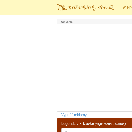
Pri
Vypnúť reklamy
Legenda v krížovke
(napr. meno Eduarda)