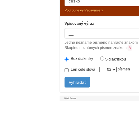
Podrobné vyhľadávanie »
Vpisovaný výraz
Jedno neznáme písmeno nahraďte znakom
Skupinu neznámych písmen znakom
%
Bez diakritiky
S diakritikou
písmen
Len celé slová
Vyhľadať