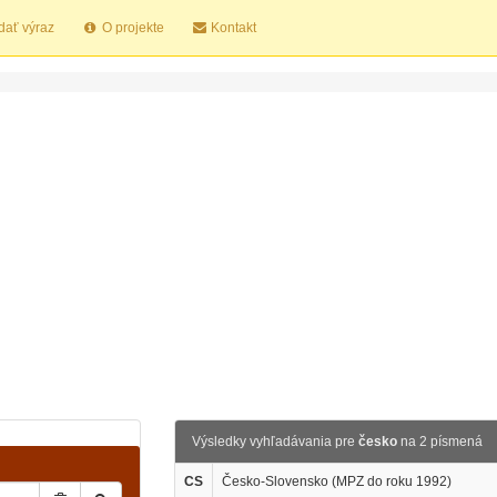
dať výraz
O projekte
Kontakt
Výsledky vyhľadávania pre
česko
na 2 písmená
CS
Česko-Slovensko (MPZ do roku 1992)