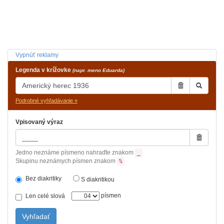
Vypnúť reklamy
Legenda v krížovke
(napr. meno Eduarda)
Podrobné vyhľadávanie »
Vpisovaný výraz
Jedno neznáme písmeno nahraďte znakom
_
Skupinu neznámych písmen znakom
%
Bez diakritiky
S diakritikou
písmen
Len celé slová
Vyhľadať