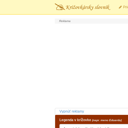
Pri
Vypnúť reklamy
Legenda v krížovke
(napr. meno Eduarda)