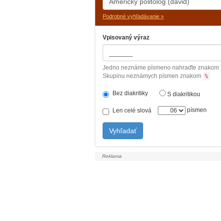
Podrobné vyhľadávanie »
Vpisovaný výraz
Jedno neznáme písmeno nahraďte znakom
Skupinu neznámych písmen znakom
%
Bez diakritiky
S diakritikou
písmen
Len celé slová
Vyhľadať