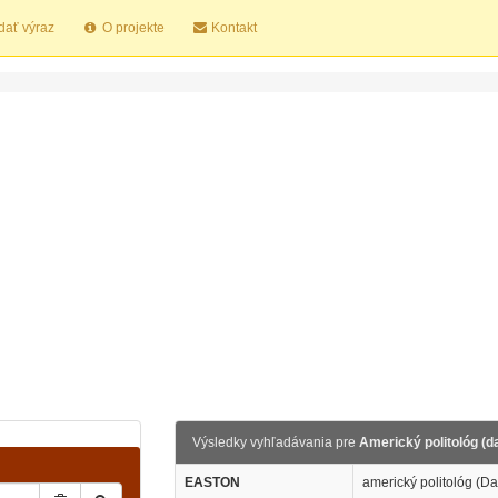
dať výraz
O projekte
Kontakt
Výsledky vyhľadávania pre
Americký politológ (d
EASTON
americký politológ (Da