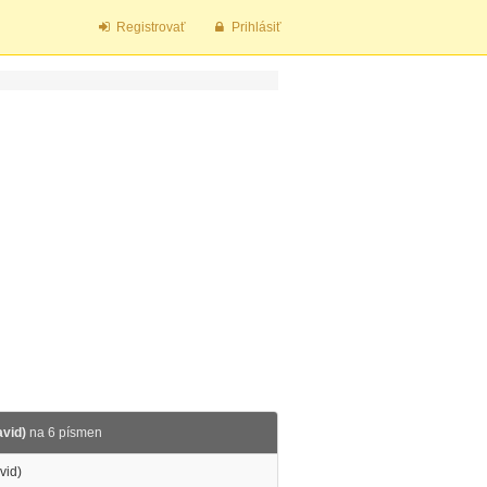
Registrovať
Prihlásiť
avid)
na 6 písmen
vid)