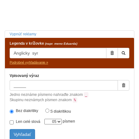
Vypnúť reklamy
Legenda v krížovke
(napr. meno Eduarda)
Podrobné vyhľadávanie »
Vpisovaný výraz
Jedno neznáme písmeno nahraďte znakom
_
Skupinu neznámych písmen znakom
%
Bez diakritiky
S diakritikou
písmen
Len celé slová
Vyhľadať