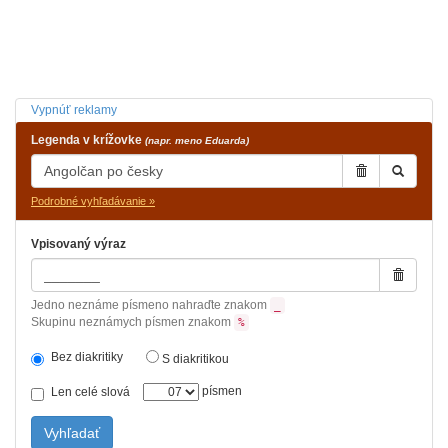
Vypnúť reklamy
Legenda v krížovke
(napr. meno Eduarda)
Podrobné vyhľadávanie »
Vpisovaný výraz
Jedno neznáme písmeno nahraďte znakom
_
Skupinu neznámych písmen znakom
%
Bez diakritiky
S diakritikou
písmen
Len celé slová
Vyhľadať