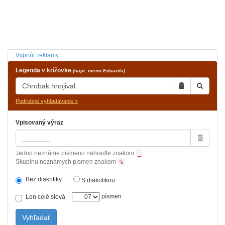
Vypnúť reklamy
Legenda v krížovke
(napr. meno Eduarda)
Podrobné vyhľadávanie »
Vpisovaný výraz
Jedno neznáme písmeno nahraďte znakom
_
Skupinu neznámych písmen znakom
%
Bez diakritiky
S diakritikou
písmen
Len celé slová
Vyhľadať