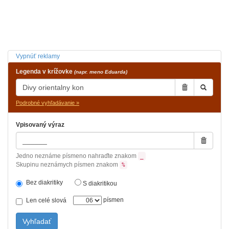
Vypnúť reklamy
Legenda v krížovke
(napr. meno Eduarda)
Podrobné vyhľadávanie »
Vpisovaný výraz
Jedno neznáme písmeno nahraďte znakom
_
Skupinu neznámych písmen znakom
%
Bez diakritiky
S diakritikou
písmen
Len celé slová
Vyhľadať