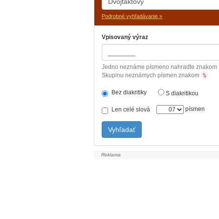
Podrobné vyhľadávanie »
Vpisovaný výraz
Jedno neznáme písmeno nahraďte znakom
Skupinu neznámych písmen znakom
%
Bez diakritiky
S diakritikou
písmen
Len celé slová
Vyhľadať