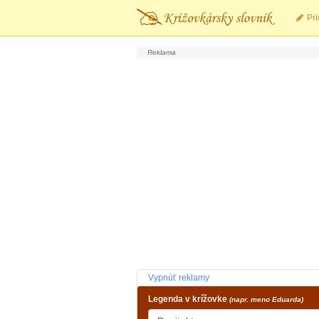
Pri
Vypnúť reklamy
Legenda v krížovke
(napr. meno Eduarda)