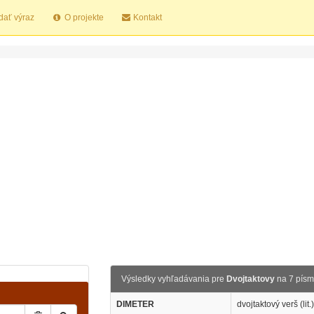
dať výraz
O projekte
Kontakt
Výsledky vyhľadávania pre
Dvojtaktovy
na 7 pís
DIMETER
dvojtaktový verš (lit.)