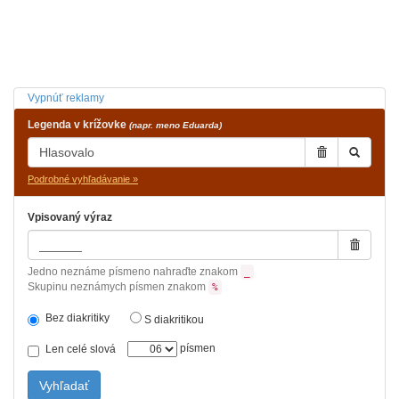
Vypnúť reklamy
Legenda v krížovke
(napr. meno Eduarda)
Podrobné vyhľadávanie »
Vpisovaný výraz
Jedno neznáme písmeno nahraďte znakom
_
Skupinu neznámych písmen znakom
%
Bez diakritiky
S diakritikou
písmen
Len celé slová
Vyhľadať