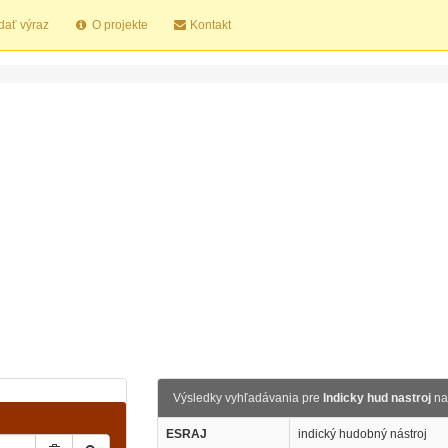
dať výraz
O projekte
Kontakt
Výsledky vyhľadávania pre
Indicky hud nastroj
na
ESRAJ
indický hudobný nástroj