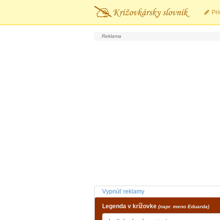
Pri
Vypnúť reklamy
Legenda v krížovke
(napr. meno Eduarda)