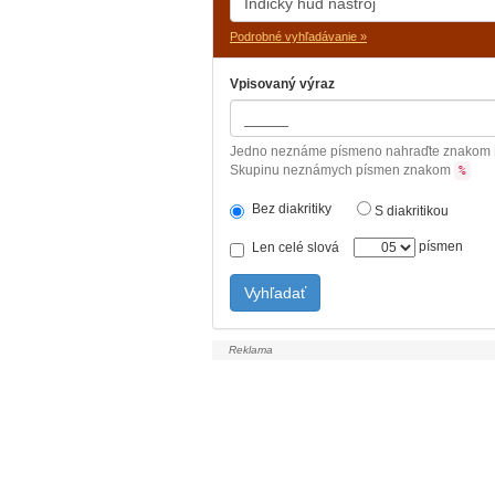
Podrobné vyhľadávanie »
Vpisovaný výraz
Jedno neznáme písmeno nahraďte znakom
Skupinu neznámych písmen znakom
%
Bez diakritiky
S diakritikou
písmen
Len celé slová
Vyhľadať