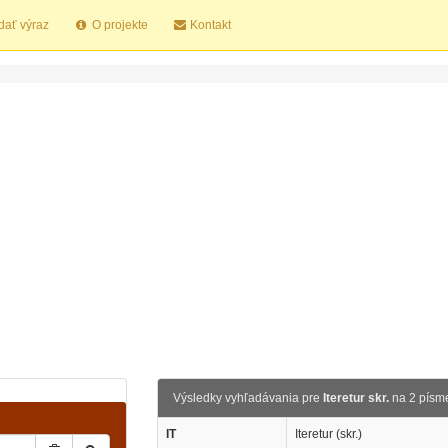
dať výraz
O projekte
Kontakt
Výsledky vyhľadávania pre
Iteretur skr.
na 2 písm
IT
Iteretur (skr.)