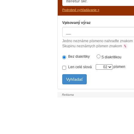
Podrobné vyhľadávanie »
Vpisovaný výraz
Jedno neznáme písmeno nahraďte znakom
Skupinu neznámych písmen znakom
%
Bez diakritiky
S diakritikou
písmen
Len celé slová
Vyhľadať