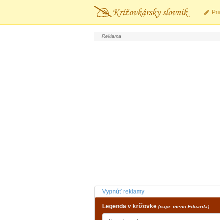
Pri
Vypnúť reklamy
Legenda v krížovke
(napr. meno Eduarda)