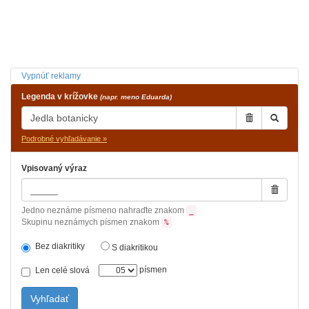
Vypnúť reklamy
Legenda v krížovke
(napr. meno Eduarda)
Podrobné vyhľadávanie »
Vpisovaný výraz
Jedno neznáme písmeno nahraďte znakom
_
Skupinu neznámych písmen znakom
%
Bez diakritiky
S diakritikou
písmen
Len celé slová
Vyhľadať