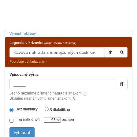
Vypnúť reklamy
Legenda v krížovke
(napr. meno Eduarda)
Podrobné vyhľadávanie »
Vpisovaný výraz
Jedno neznáme písmeno nahraďte znakom
_
Skupinu neznámych písmen znakom
%
Bez diakritiky
S diakritikou
písmen
Len celé slová
Vyhľadať