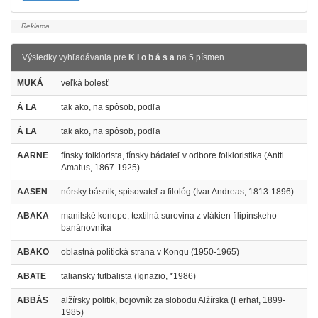
Výsledky vyhľadávania pre
K l o b á s a
na 5 písmen
MUKÁ
veľká bolesť
À LA
tak ako, na spôsob, podľa
À LA
tak ako, na spôsob, podľa
AARNE
fínsky folklorista, fínsky bádateľ v odbore folkloristika (Antti
Amatus, 1867-1925)
AASEN
nórsky básnik, spisovateľ a filológ (Ivar Andreas, 1813-1896)
ABAKA
manilské konope, textilná surovina z vlákien filipínskeho
banánovníka
ABAKO
oblastná politická strana v Kongu (1950-1965)
ABATE
taliansky futbalista (Ignazio, *1986)
ABBÁS
alžírsky politik, bojovník za slobodu Alžírska (Ferhat, 1899-
1985)