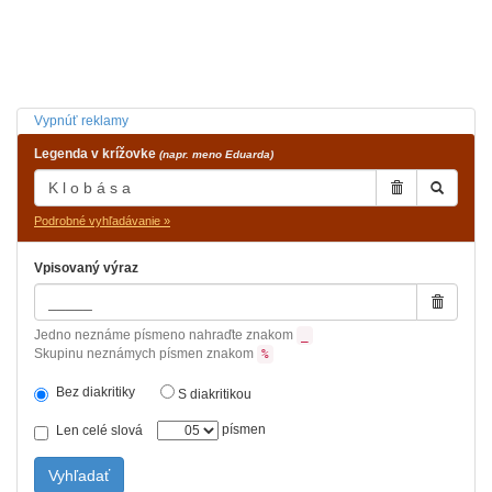
Vypnúť reklamy
Legenda v krížovke
(napr. meno Eduarda)
Podrobné vyhľadávanie »
Vpisovaný výraz
Jedno neznáme písmeno nahraďte znakom
_
Skupinu neznámych písmen znakom
%
Bez diakritiky
S diakritikou
písmen
Len celé slová
Vyhľadať