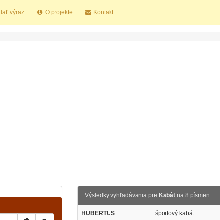
dať výraz
O projekte
Kontakt
Výsledky vyhľadávania pre
Kabát
na 8 písmen
HUBERTUS
športový kabát