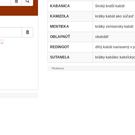
KABANICA
široký kratší kabát
KAMIZOLA
krátky kabát ako súčasť 
MENTIEKA
krátky zemiansky kabát
OBLAFNÚŤ
okabátiť
_
REDINGOT
dlhý kabát nariasený v 
SUTANELA
krátky kabátec katolíck