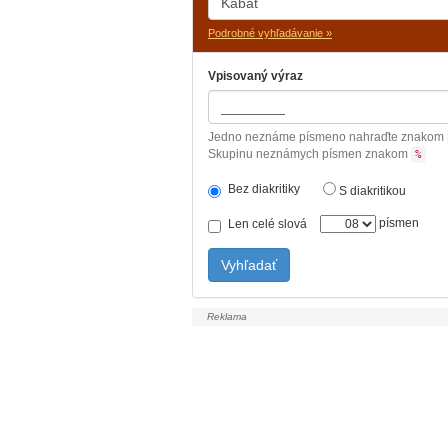
Podrobné vyhľadávanie »
Vpisovaný výraz
Jedno neznáme písmeno nahraďte znakom
Skupinu neznámych písmen znakom
%
Bez diakritiky
S diakritikou
písmen
Len celé slová
Vyhľadať