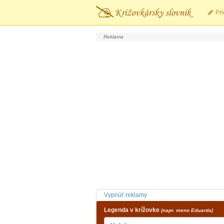
Pri
Vypnúť reklamy
Legenda v krížovke
(napr. meno Eduarda)