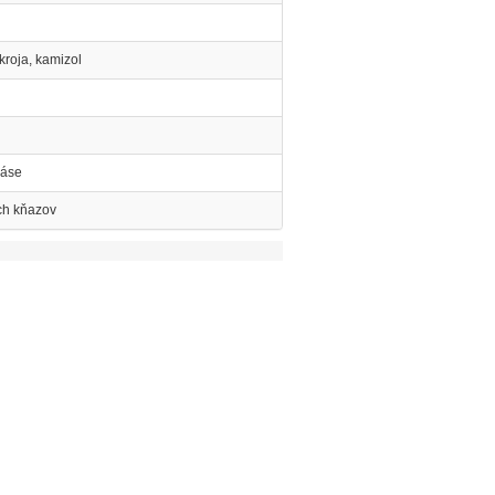
kroja, kamizol
páse
ych kňazov