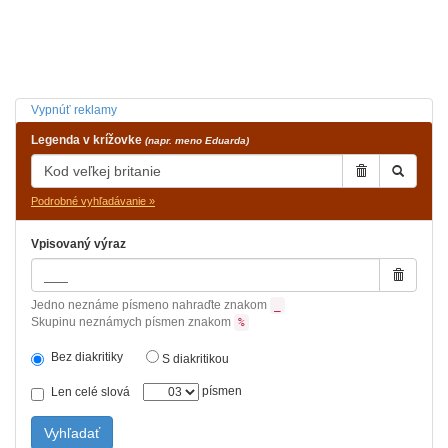
Vypnúť reklamy
Legenda v krížovke
(napr. meno Eduarda)
Podrobné vyhľadávanie »
Vpisovaný výraz
Jedno neznáme písmeno nahraďte znakom
_
Skupinu neznámych písmen znakom
%
Bez diakritiky
S diakritikou
písmen
Len celé slová
Vyhľadať