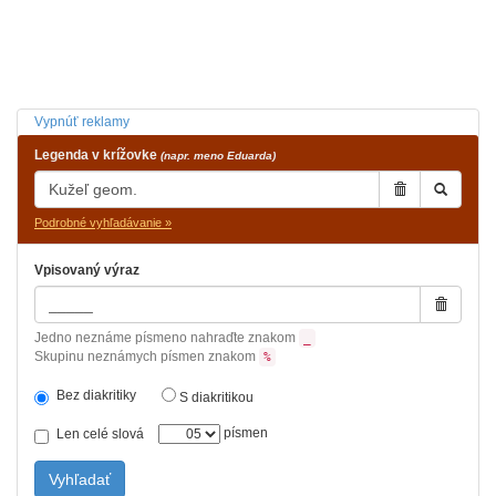
Vypnúť reklamy
Legenda v krížovke
(napr. meno Eduarda)
Podrobné vyhľadávanie »
Vpisovaný výraz
Jedno neznáme písmeno nahraďte znakom
_
Skupinu neznámych písmen znakom
%
Bez diakritiky
S diakritikou
písmen
Len celé slová
Vyhľadať