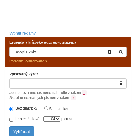
Vypnúť reklamy
Legenda v krížovke
(napr. meno Eduarda)
Podrobné vyhľadávanie »
Vpisovaný výraz
Jedno neznáme písmeno nahraďte znakom
_
Skupinu neznámych písmen znakom
%
Bez diakritiky
S diakritikou
písmen
Len celé slová
Vyhľadať