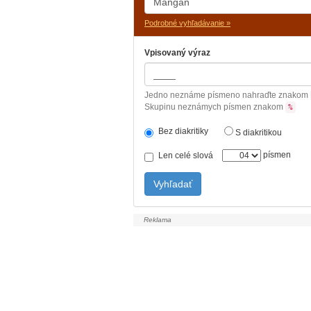
Podrobné vyhľadávanie »
Vpisovaný výraz
Jedno neznáme písmeno nahraďte znakom
Skupinu neznámych písmen znakom
%
Bez diakritiky
S diakritikou
písmen
Len celé slová
Vyhľadať