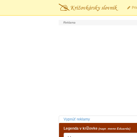
Pri
Vypnúť reklamy
Legenda v krížovke
(napr. meno Eduarda)