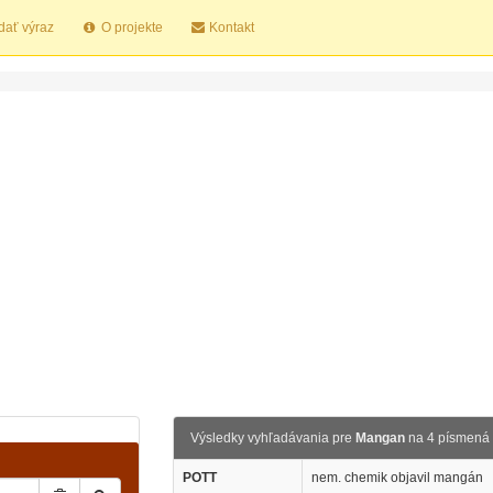
dať výraz
O projekte
Kontakt
Výsledky vyhľadávania pre
Mangan
na 4 písmená
POTT
nem. chemik objavil mangán