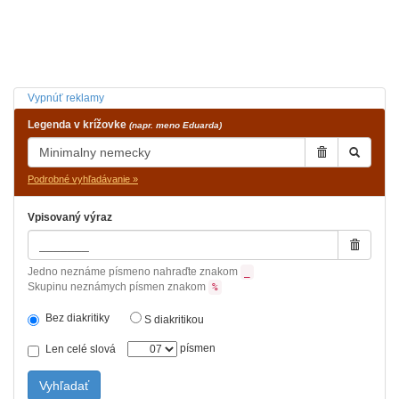
Vypnúť reklamy
Legenda v krížovke
(napr. meno Eduarda)
Podrobné vyhľadávanie »
Vpisovaný výraz
Jedno neznáme písmeno nahraďte znakom
_
Skupinu neznámych písmen znakom
%
Bez diakritiky
S diakritikou
písmen
Len celé slová
Vyhľadať