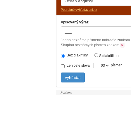
Podrobné vyhľadávanie »
Vpisovaný výraz
Jedno neznáme písmeno nahraďte znakom
Skupinu neznámych písmen znakom
%
Bez diakritiky
S diakritikou
písmen
Len celé slová
Vyhľadať