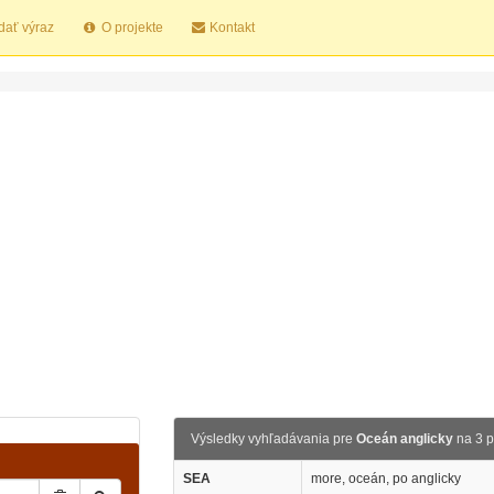
dať výraz
O projekte
Kontakt
Výsledky vyhľadávania pre
Oceán anglicky
na 3 
SEA
more, oceán, po anglicky