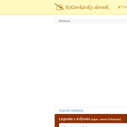
Pri
Vypnúť reklamy
Legenda v krížovke
(napr. meno Eduarda)