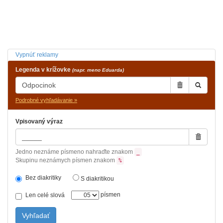
Vypnúť reklamy
Legenda v krížovke
(napr. meno Eduarda)
Podrobné vyhľadávanie »
Vpisovaný výraz
Jedno neznáme písmeno nahraďte znakom
_
Skupinu neznámych písmen znakom
%
Bez diakritiky
S diakritikou
písmen
Len celé slová
Vyhľadať