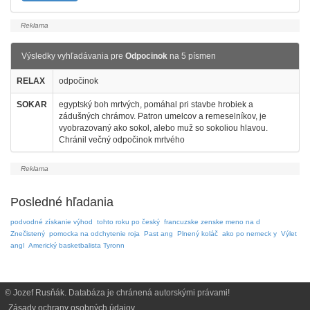
Výsledky vyhľadávania pre
Odpocinok
na 5 písmen
RELAX
odpočinok
SOKAR
egyptský boh mrtvých, pomáhal pri stavbe hrobiek a
zádušných chrámov. Patron umelcov a remeselníkov, je
vyobrazovaný ako sokol, alebo muž so sokoliou hlavou.
Chránil večný odpočinok mrtvého
Posledné hľadania
podvodné získanie výhod
tohto roku po český
francuzske zenske meno na d
Znečistený
pomocka na odchytenie roja
Past ang
Plnený koláč
ako po nemeck y
Výlet
angl
Americký basketbalista Tyronn
© Jozef Rusňák. Databáza je chránená autorskými právami!
Zásady ochrany osobných údajov