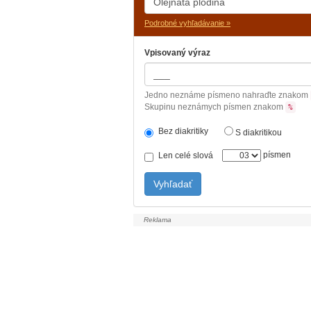
Podrobné vyhľadávanie »
Vpisovaný výraz
Jedno neznáme písmeno nahraďte znakom
Skupinu neznámych písmen znakom
%
Bez diakritiky
S diakritikou
písmen
Len celé slová
Vyhľadať