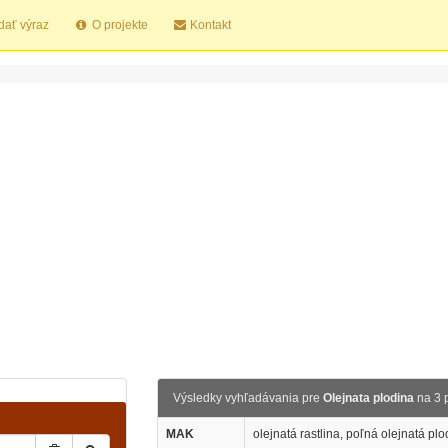
dať výraz
O projekte
Kontakt
Výsledky vyhľadávania pre
Olejnata plodina
na 3 
MAK
olejnatá rastlina, poľná olejnatá plo