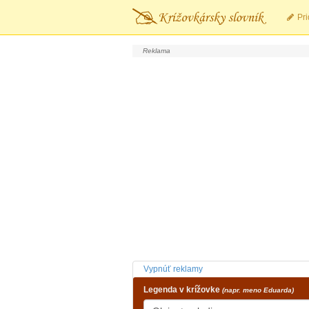
Pri
Vypnúť reklamy
Legenda v krížovke
(napr. meno Eduarda)