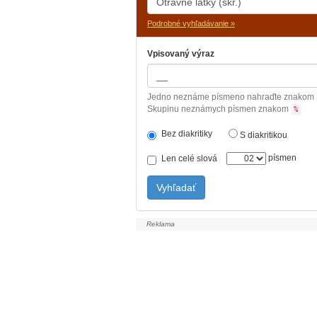
Podrobné vyhľadávanie »
Vpisovaný výraz
Jedno neznáme písmeno nahraďte znakom
Skupinu neznámych písmen znakom
%
Bez diakritiky
S diakritikou
písmen
Len celé slová
Vyhľadať