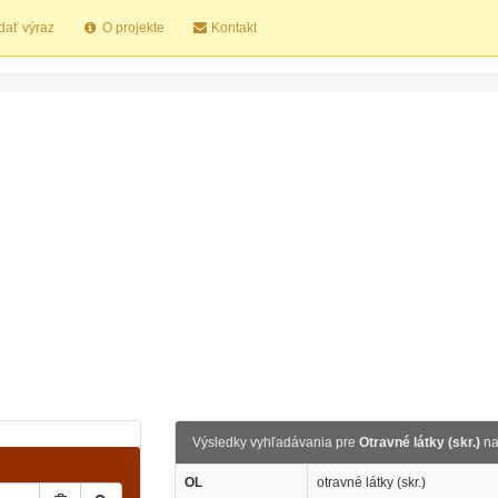
dať výraz
O projekte
Kontakt
Výsledky vyhľadávania pre
Otravné látky (skr.)
na
OL
otravné látky (skr.)