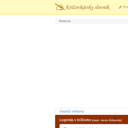
Pri
Vypnúť reklamy
Legenda v krížovke
(napr. meno Eduarda)