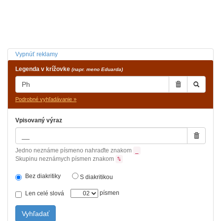
Vypnúť reklamy
Legenda v krížovke
(napr. meno Eduarda)
Podrobné vyhľadávanie »
Vpisovaný výraz
Jedno neznáme písmeno nahraďte znakom
_
Skupinu neznámych písmen znakom
%
Bez diakritiky
S diakritikou
písmen
Len celé slová
Vyhľadať