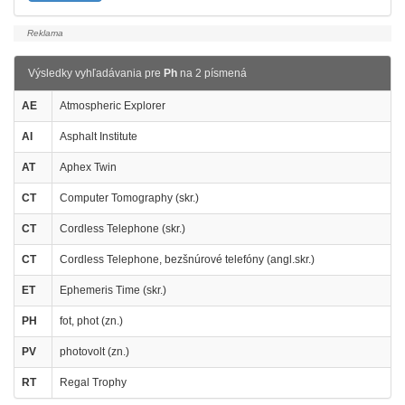
Výsledky vyhľadávania pre
Ph
na 2 písmená
AE
Atmospheric Explorer
AI
Asphalt Institute
AT
Aphex Twin
CT
Computer Tomography (skr.)
CT
Cordless Telephone (skr.)
CT
Cordless Telephone, bezšnúrové telefóny (angl.skr.)
ET
Ephemeris Time (skr.)
PH
fot, phot (zn.)
PV
photovolt (zn.)
RT
Regal Trophy