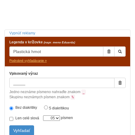
Vypnúť reklamy
Legenda v krížovke
(napr. meno Eduarda)
Podrobné vyhľadávanie »
Vpisovaný výraz
Jedno neznáme písmeno nahraďte znakom
_
Skupinu neznámych písmen znakom
%
Bez diakritiky
S diakritikou
písmen
Len celé slová
Vyhľadať