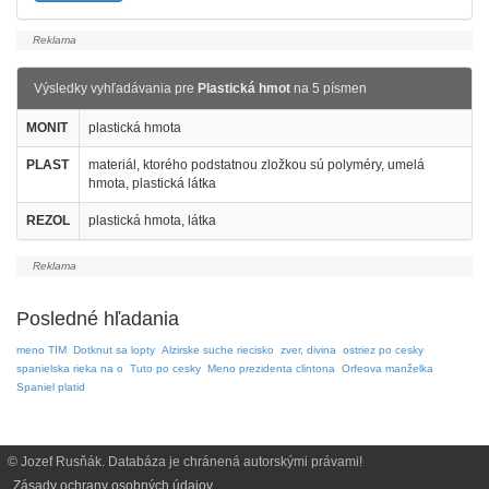
Výsledky vyhľadávania pre
Plastická hmot
na 5 písmen
MONIT
plastická hmota
PLAST
materiál, ktorého podstatnou zložkou sú polyméry, umelá
hmota, plastická látka
REZOL
plastická hmota, látka
Posledné hľadania
meno TIM
Dotknut sa lopty
Alzirske suche riecisko
zver, divina
ostriez po cesky
spanielska rieka na o
Tuto po cesky
Meno prezidenta clintona
Orfeova manželka
Spaniel platid
© Jozef Rusňák. Databáza je chránená autorskými právami!
Zásady ochrany osobných údajov