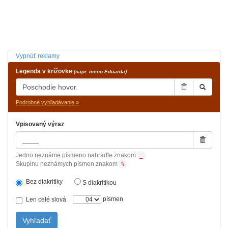
Vypnúť reklamy
Legenda v krížovke
(napr. meno Eduarda)
Podrobné vyhľadávanie »
Vpisovaný výraz
Jedno neznáme písmeno nahraďte znakom
_
Skupinu neznámych písmen znakom
%
Bez diakritiky
S diakritikou
písmen
Len celé slová
Vyhľadať