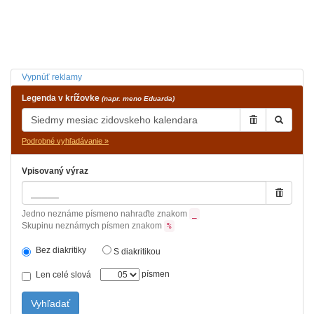
Vypnúť reklamy
Legenda v krížovke
(napr. meno Eduarda)
Podrobné vyhľadávanie »
Vpisovaný výraz
Jedno neznáme písmeno nahraďte znakom
_
Skupinu neznámych písmen znakom
%
Bez diakritiky
S diakritikou
písmen
Len celé slová
Vyhľadať