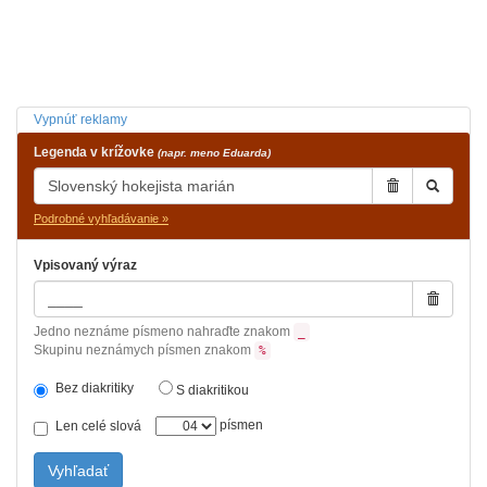
Vypnúť reklamy
Legenda v krížovke
(napr. meno Eduarda)
Podrobné vyhľadávanie »
Vpisovaný výraz
Jedno neznáme písmeno nahraďte znakom
_
Skupinu neznámych písmen znakom
%
Bez diakritiky
S diakritikou
písmen
Len celé slová
Vyhľadať