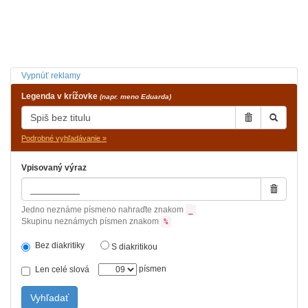
Vypnúť reklamy
Legenda v krížovke
(napr. meno Eduarda)
Podrobné vyhľadávanie »
Vpisovaný výraz
Jedno neznáme písmeno nahraďte znakom
_
Skupinu neznámych písmen znakom
%
Bez diakritiky
S diakritikou
písmen
Len celé slová
Vyhľadať