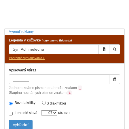
Vypnúť reklamy
Legenda v krížovke
(napr. meno Eduarda)
Podrobné vyhľadávanie »
Vpisovaný výraz
Jedno neznáme písmeno nahraďte znakom
_
Skupinu neznámych písmen znakom
%
Bez diakritiky
S diakritikou
písmen
Len celé slová
Vyhľadať