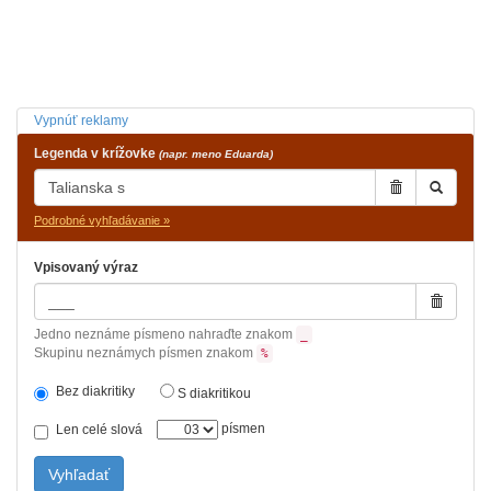
Vypnúť reklamy
Legenda v krížovke
(napr. meno Eduarda)
Podrobné vyhľadávanie »
Vpisovaný výraz
Jedno neznáme písmeno nahraďte znakom
_
Skupinu neznámych písmen znakom
%
Bez diakritiky
S diakritikou
písmen
Len celé slová
Vyhľadať