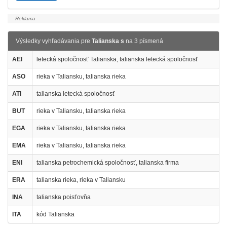
Výsledky vyhľadávania pre
Talianska s
na 3 písmená
AEI
letecká spoločnosť Talianska, talianska letecká spoločnosť
ASO
rieka v Taliansku, talianska rieka
ATI
talianska letecká spoločnosť
BUT
rieka v Taliansku, talianska rieka
EGA
rieka v Taliansku, talianska rieka
EMA
rieka v Taliansku, talianska rieka
ENI
talianska petrochemická spoločnosť, talianska firma
ERA
talianska rieka, rieka v Taliansku
INA
talianska poisťovňa
ITA
kód Talianska