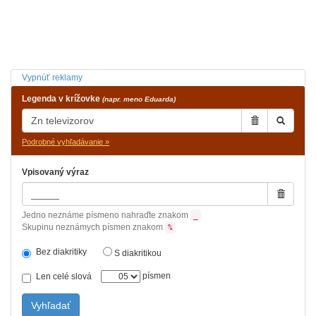
Vypnúť reklamy
Legenda v krížovke
(napr. meno Eduarda)
Podrobné vyhľadávanie »
Vpisovaný výraz
Jedno neznáme písmeno nahraďte znakom
_
Skupinu neznámych písmen znakom
%
Bez diakritiky
S diakritikou
písmen
Len celé slová
Vyhľadať