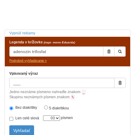
Vypnúť reklamy
Legenda v krížovke
(napr. meno Eduarda)
Podrobné vyhľadávanie »
Vpisovaný výraz
Jedno neznáme písmeno nahraďte znakom
_
Skupinu neznámych písmen znakom
%
Bez diakritiky
S diakritikou
písmen
Len celé slová
Vyhľadať