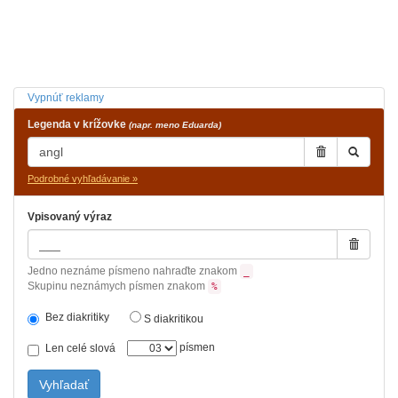
Vypnúť reklamy
Legenda v krížovke
(napr. meno Eduarda)
Podrobné vyhľadávanie »
Vpisovaný výraz
Jedno neznáme písmeno nahraďte znakom
_
Skupinu neznámych písmen znakom
%
Bez diakritiky
S diakritikou
písmen
Len celé slová
Vyhľadať