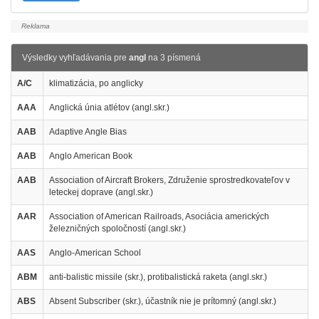
Výsledky vyhľadávania pre
angl
na 3 písmená
A/C
klimatizácia, po anglicky
AAA
Anglická únia atlétov (angl.skr.)
AAB
Adaptive Angle Bias
AAB
Anglo American Book
AAB
Association of Aircraft Brokers, Združenie sprostredkovateľov v
leteckej doprave (angl.skr.)
AAR
Association of American Railroads, Asociácia amerických
železničných spoločností (angl.skr.)
AAS
Anglo-American School
ABM
anti-balistic missile (skr.), protibalistická raketa (angl.skr.)
ABS
Absent Subscriber (skr.), účastník nie je prítomný (angl.skr.)