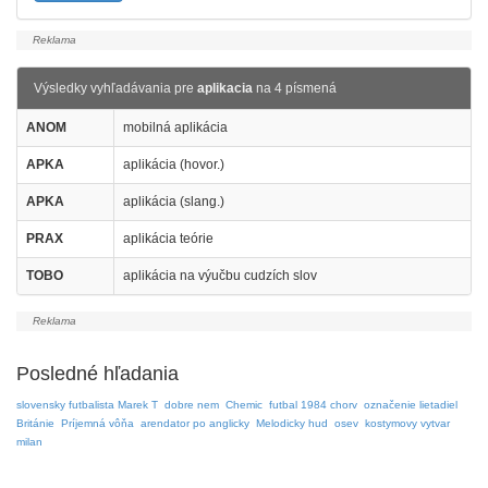
Výsledky vyhľadávania pre
aplikacia
na 4 písmená
ANOM
mobilná aplikácia
APKA
aplikácia (hovor.)
APKA
aplikácia (slang.)
PRAX
aplikácia teórie
TOBO
aplikácia na výučbu cudzích slov
Posledné hľadania
slovensky futbalista Marek T
dobre nem
Chemic
futbal 1984 chorv
označenie lietadiel
Británie
Príjemná vôňa
arendator po anglicky
Melodicky hud
osev
kostymovy vytvar
milan