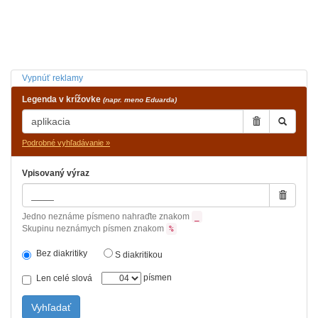
Vypnúť reklamy
Legenda v krížovke
(napr. meno Eduarda)
Podrobné vyhľadávanie »
Vpisovaný výraz
Jedno neznáme písmeno nahraďte znakom
_
Skupinu neznámych písmen znakom
%
Bez diakritiky
S diakritikou
písmen
Len celé slová
Vyhľadať