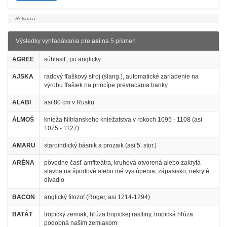
Výsledky vyhľadávania pre
asi
na 5 písmen
AGREE
súhlasiť, po anglicky
AJSKA
radový fľaškový stroj (slang.), automatické zariadenie na
výrobu fľašiek na princípe prevracania banky
ALABI
asi 80 cm v Rusku
ÁLMOŠ
knieža Nitrianskeho kniežatstva v rokoch 1095 - 1108 (asi
1075 - 1127)
AMARU
staroindický básnik a prozaik (asi 5. stor.)
ARÉNA
pôvodne časť amfiteátra, kruhová otvorená alebo zakrytá
stavba na športové alebo iné vystúpenia, zápasisko, nekryté
divadlo
BACON
anglický filozof (Roger, asi 1214-1294)
BATÁT
tropický zemiak, hľúza tropickej rastliny, tropická hľúza
podobná našim zemiakom