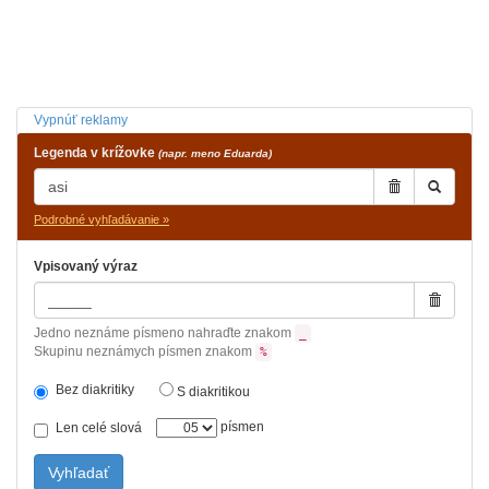
Vypnúť reklamy
Legenda v krížovke
(napr. meno Eduarda)
Podrobné vyhľadávanie »
Vpisovaný výraz
Jedno neznáme písmeno nahraďte znakom
_
Skupinu neznámych písmen znakom
%
Bez diakritiky
S diakritikou
písmen
Len celé slová
Vyhľadať