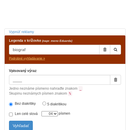
Vypnúť reklamy
Legenda v krížovke
(napr. meno Eduarda)
Podrobné vyhľadávanie »
Vpisovaný výraz
Jedno neznáme písmeno nahraďte znakom
_
Skupinu neznámych písmen znakom
%
Bez diakritiky
S diakritikou
písmen
Len celé slová
Vyhľadať