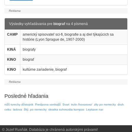
Výsledky vyhľadávania pre
biograf
na 4 písmená
CAMP
americký spisovateľ sci-fi, biografie a aj diel týkajúcich sa
histórie (Lyon Sprague de, 1907-2000)
KINÁ
biografy
KINO
biograf
KINO
kultúrne zariadenie, biograf
Posledné hľadania
nižš turecky dôstojnik
Predpona vonkajší
Svari
trulo /hovorovo/
zlty po nemecky
druh
cviku
ladova
žltý, po nemecky
skratka suhvezdia kompas
Lepkave nar
© Jozef Rusňák. Databáza je chránená autorskými právami!