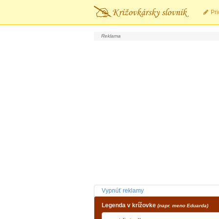
Pri
Vypnúť reklamy
Legenda v krížovke
(napr. meno Eduarda)