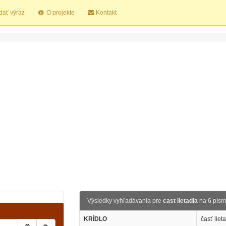
dať výraz
O projekte
Kontakt
Výsledky vyhľadávania pre
cast lietadla
na 6 pís
KRÍDLO
časť liet