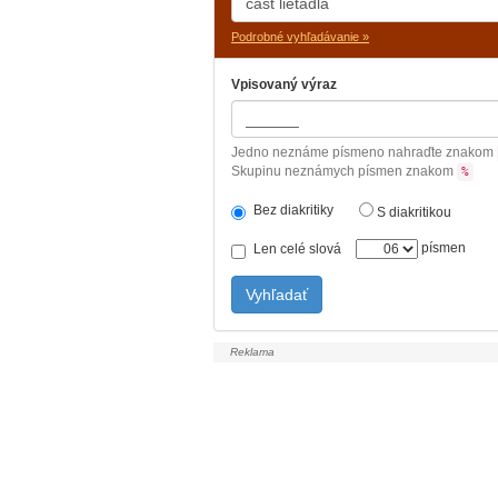
Podrobné vyhľadávanie »
Vpisovaný výraz
Jedno neznáme písmeno nahraďte znakom
Skupinu neznámych písmen znakom
%
Bez diakritiky
S diakritikou
písmen
Len celé slová
Vyhľadať