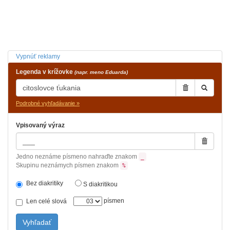
Vypnúť reklamy
Legenda v krížovke
(napr. meno Eduarda)
Podrobné vyhľadávanie »
Vpisovaný výraz
Jedno neznáme písmeno nahraďte znakom
_
Skupinu neznámych písmen znakom
%
Bez diakritiky
S diakritikou
písmen
Len celé slová
Vyhľadať