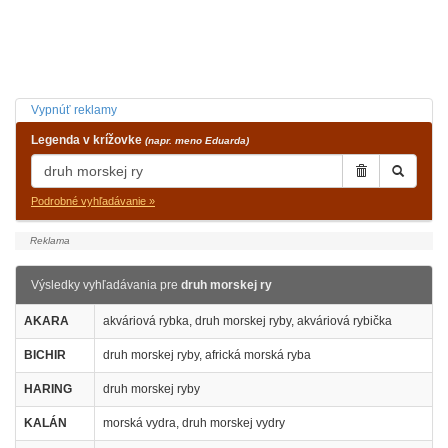
Vypnúť reklamy
Legenda v krížovke
(napr. meno Eduarda)
Podrobné vyhľadávanie »
Výsledky vyhľadávania pre
druh morskej ry
AKARA
akváriová rybka, druh morskej ryby, akváriová rybička
BICHIR
druh morskej ryby, africká morská ryba
HARING
druh morskej ryby
KALÁN
morská vydra, druh morskej vydry