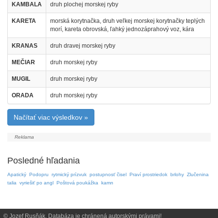
KAMBALA
druh plochej morskej ryby
KARETA
morská korytnačka, druh veľkej morskej korytnačky teplých
morí, kareta obrovská, ľahký jednozáprahový voz, kára
KRANAS
druh dravej morskej ryby
MEČIAR
druh morskej ryby
MUGIL
druh morskej ryby
ORADA
druh morskej ryby
Načítať viac výsledkov »
Posledné hľadania
Apatický
Podopru
rytmický prízvuk
postupnosť čisel
Praví prostriedok
brlohy
Zlučenina
talia
vyriešiť po angl
Poštová poukážka
kamn
© Jozef Rusňák. Databáza je chránená autorskými právami!