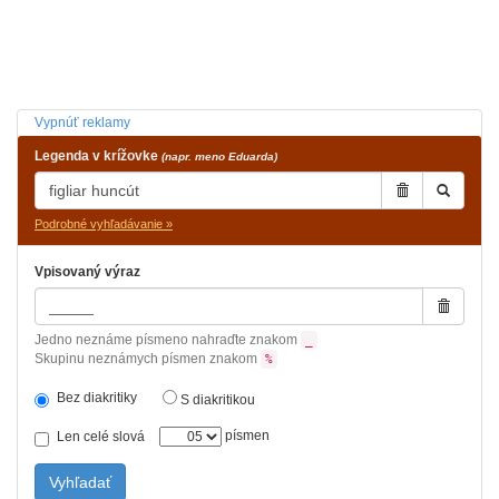
Vypnúť reklamy
Legenda v krížovke
(napr. meno Eduarda)
Podrobné vyhľadávanie »
Vpisovaný výraz
Jedno neznáme písmeno nahraďte znakom
_
Skupinu neznámych písmen znakom
%
Bez diakritiky
S diakritikou
písmen
Len celé slová
Vyhľadať