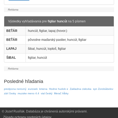
Výsledky vyhľadávania pre
figliar huncút
na 5 písmen
BEŤÁR
huncút, figliar, lapaj (hovor.)
BEŤÁR
pôvodne maďarský pastier, huncút, figliar
LAPAJ
šibal, huncút, loptoš, figliar
ŠIBAL
figliar, huncút
Posledné hľadania
predpona nerovný
eurosek
kmena
Hodne hudob e
Zakladna cislovka
syn Zorobábelov
zárí česky
muzske meno 4.4
vial český
Merač hĺbky
© Jozef Rusňák. Databáza je chránená autorskými právami.
Zásady ochrany osobných údajov