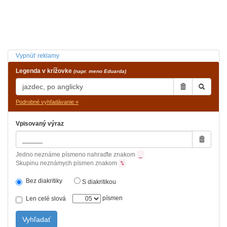
Vypnúť reklamy
Legenda v krížovke
(napr. meno Eduarda)
Podrobné vyhľadávanie »
Vpisovaný výraz
Jedno neznáme písmeno nahraďte znakom
_
Skupinu neznámych písmen znakom
%
Bez diakritiky
S diakritikou
písmen
Len celé slová
Vyhľadať