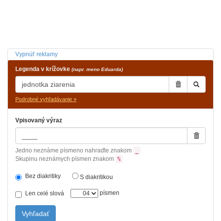
Vypnúť reklamy
Legenda v krížovke
(napr. meno Eduarda)
Podrobné vyhľadávanie »
Vpisovaný výraz
Jedno neznáme písmeno nahraďte znakom
_
Skupinu neznámych písmen znakom
%
Bez diakritiky
S diakritikou
písmen
Len celé slová
Vyhľadať