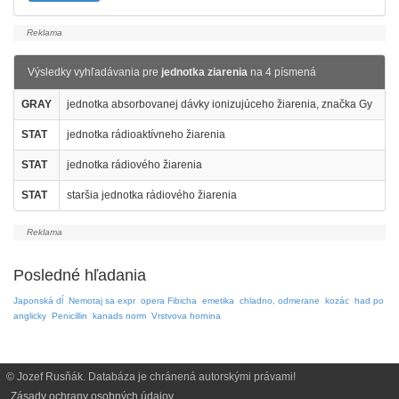
Výsledky vyhľadávania pre
jednotka ziarenia
na 4 písmená
GRAY
jednotka absorbovanej dávky ionizujúceho žiarenia, značka Gy
STAT
jednotka rádioaktívneho žiarenia
STAT
jednotka rádiového žiarenia
STAT
staršia jednotka rádiového žiarenia
Posledné hľadania
Japonská dĺ
Nemotaj sa expr
opera Fibicha
emetika
chladno, odmerane
kozác
had po
anglicky
Penicillin
kanads norm
Vrstvova hornina
© Jozef Rusňák. Databáza je chránená autorskými právami!
Zásady ochrany osobných údajov