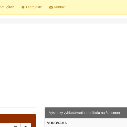
dať výraz
O projekte
Kontakt
Výsledky vyhľadávania pre
libela
na 8 písmen
VODOVÁHA