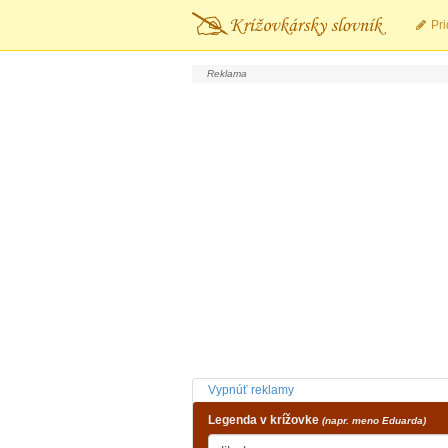
Pri
Vypnúť reklamy
Legenda v krížovke
(napr. meno Eduarda)