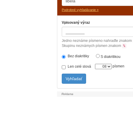
Podrobné vyhľadávanie »
Vpisovaný výraz
Jedno neznáme písmeno nahraďte znakom
Skupinu neznámych písmen znakom
%
Bez diakritiky
S diakritikou
písmen
Len celé slová
Vyhľadať