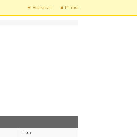
Registrovať
Prihlásiť
libela