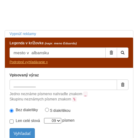
Vypnúť reklamy
Legenda v krížovke
(napr. meno Eduarda)
Podrobné vyhľadávanie »
Vpisovaný výraz
Jedno neznáme písmeno nahraďte znakom
_
Skupinu neznámych písmen znakom
%
Bez diakritiky
S diakritikou
písmen
Len celé slová
Vyhľadať