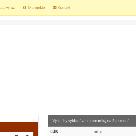
dať výraz
O projekte
Kontakt
Výsledky vyhľadávania pre
miluj
na 3 písmená
ĽÚB
miluj