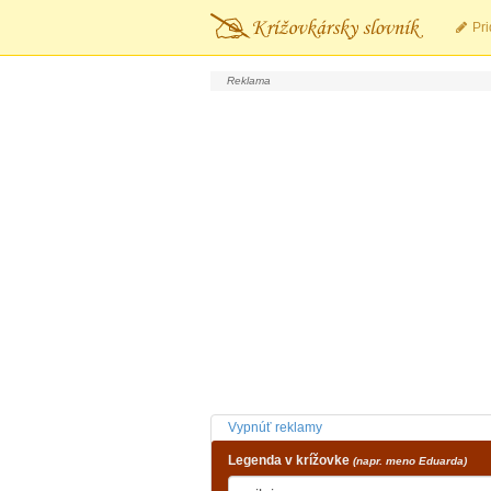
Pri
Vypnúť reklamy
Legenda v krížovke
(napr. meno Eduarda)