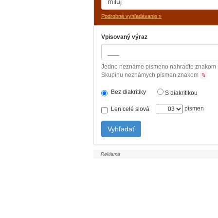
Podrobné vyhľadávanie »
Vpisovaný výraz
Jedno neznáme písmeno nahraďte znakom
Skupinu neznámych písmen znakom
%
Bez diakritiky
S diakritikou
písmen
Len celé slová
Vyhľadať